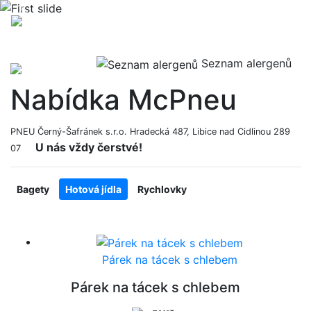
Previous
Nex
Seznam alergenů
Nabídka McPneu
PNEU Černý-Šafránek s.r.o. Hradecká 487, Libice nad Cidlinou 289
U nás vždy čerstvé!
07
Bagety
Hotová jídla
Rychlovky
Párek na tácek s chlebem
Párek na tácek s chlebem